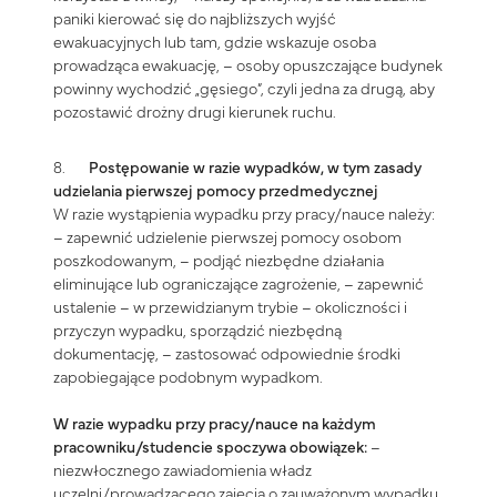
paniki kierować się do najbliższych wyjść
ewakuacyjnych lub tam, gdzie wskazuje osoba
prowadząca ewakuację, – osoby opuszczające budynek
powinny wychodzić „gęsiego”, czyli jedna za drugą, aby
pozostawić drożny drugi kierunek ruchu.
8.
Postępowanie w razie wypadków, w tym zasady
udzielania pierwszej pomocy
przedmedycznej
W razie wystąpienia wypadku przy pracy/nauce należy:
– zapewnić udzielenie pierwszej pomocy osobom
poszkodowanym, – podjąć niezbędne działania
eliminujące lub ograniczające zagrożenie, – zapewnić
ustalenie – w przewidzianym trybie – okoliczności i
przyczyn wypadku, sporządzić niezbędną
dokumentację, – zastosować odpowiednie środki
zapobiegające podobnym wypadkom.
W razie wypadku przy pracy/nauce na każdym
pracowniku/studencie spoczywa obowiązek:
–
niezwłocznego zawiadomienia władz
uczelni/prowadzącego zajęcia o zauważonym wypadku