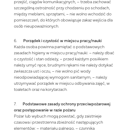
przejść, ciągów komunikacyjnych, – trzeba zachować
szczególną ostrożność przy chodzeniu po schodach,
między meblami, sprzętami, – nie wolno wchodzić do
pomieszczeń, do których obowiązuje zakaz wejścia dla
osób nieupoważnionych.
6.
Porządek i czystość w miejscu pracy/nauki
Każda osoba powinna pamiętać o podstawowych
zasadach higieny w miejscu pracy/nauki: – należy dbać
o czystość i stan odzieży, – przed każdym posiłkiem
należy umyć ręce, brudnymi rękami nie należy dotykać
zwłaszcza ust i oczu, – nie wolno pić wody
nieodpowiadającej wymogom sanitarnym, – należy
utrzymywać porządek w miejscu odbywania zajęć, w
toaletach oraz na korytarzach.
7.
Podstawowe zasady ochrony przeciwpożarowej
oraz postępowanie w razie pożaru
Pożar lub wybuch mogą powstać, gdy zaistnieje
czasowa i przestrzenna zbieżność następujących
elementów: – materiału palnego, – czynnika