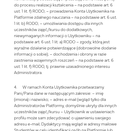
do procesu realizacji kształcenia – na podstawie art. 6
ust. 1 lit. f) RODO; – prowadzenia Konta Użytkownika na
Platformie zdalnego nauczania – na podstawie art. 6 ust.
1 lit. b) RODO; – umożliwiania dostępu dla innych
uczestników zajęć/kursu do dodatkowych,
niewymaganych informacji o Użytkowniku – na
podstawie art. 6 ust. 1 lit. a) RODO – zgody, którą jest
wyraźne działanie potwierdzające (dobrowolne dodanie
informacji o sobie); – dochodzenia i obrony w razie
zaistnienia wzajemnych roszczeń – na podstawie art. 6
ust. 1 lit. f) RODO, tj. prawnie uzasadnionego interesu
Administratora.
4. W ramach Konta Użytkownika przetwarzamy
Pani/Pana dane w następującym zakresie: – imię
(imiona) i nazwisko; – adres e-mail (wgląd tylko dla
Administratorów Platformy, domyślnie ukryty dla innych
uczestników zajęć/kursu – Użytkownik w ustawieniach
profilu może sam zdecydować o ujawnieniu swojego
adresu e-mail; Dydaktycy mają wgląd w adresy mailowe
Studentów w celu identyfikacji osób na Platformie lub