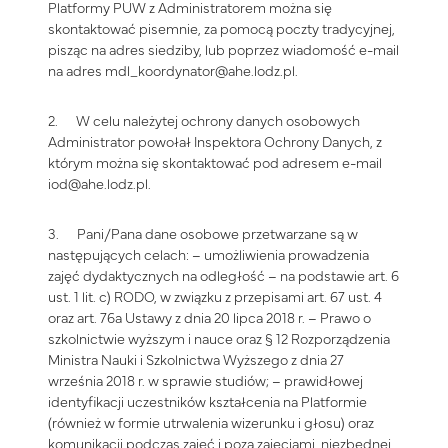
Platformy PUW z Administratorem można się
skontaktować pisemnie, za pomocą poczty tradycyjnej,
pisząc na adres siedziby, lub poprzez wiadomość e-mail
na adres mdl_koordynator@ahe.lodz.pl.
2. W celu należytej ochrony danych osobowych
Administrator powołał Inspektora Ochrony Danych, z
którym można się skontaktować pod adresem e-mail
iod@ahe.lodz.pl.
3. Pani/Pana dane osobowe przetwarzane są w
następujących celach: – umożliwienia prowadzenia
zajęć dydaktycznych na odległość – na podstawie art. 6
ust. 1 lit. c) RODO, w związku z przepisami art. 67 ust. 4
oraz art. 76a Ustawy z dnia 20 lipca 2018 r. – Prawo o
szkolnictwie wyższym i nauce oraz § 12 Rozporządzenia
Ministra Nauki i Szkolnictwa Wyższego z dnia 27
września 2018 r. w sprawie studiów; – prawidłowej
identyfikacji uczestników kształcenia na Platformie
(również w formie utrwalenia wizerunku i głosu) oraz
komunikacji podczas zajęć i poza zajęciami, niezbędnej