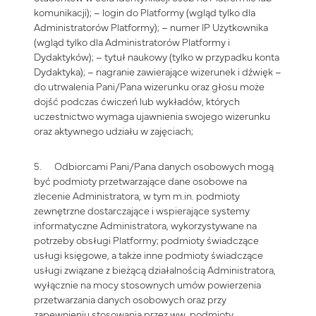
komunikacji); – login do Platformy (wgląd tylko dla
Administratorów Platformy); – numer IP Użytkownika
(wgląd tylko dla Administratorów Platformy i
Dydaktyków); – tytuł naukowy (tylko w przypadku konta
Dydaktyka); – nagranie zawierające wizerunek i dźwięk –
do utrwalenia Pani/Pana wizerunku oraz głosu może
dojść podczas ćwiczeń lub wykładów, których
uczestnictwo wymaga ujawnienia swojego wizerunku
oraz aktywnego udziału w zajęciach;
5. Odbiorcami Pani/Pana danych osobowych mogą
być podmioty przetwarzające dane osobowe na
zlecenie Administratora, w tym m.in. podmioty
zewnętrzne dostarczające i wspierające systemy
informatyczne Administratora, wykorzystywane na
potrzeby obsługi Platformy; podmioty świadczące
usługi księgowe, a także inne podmioty świadczące
usługi związane z bieżącą działalnością Administratora,
wyłącznie na mocy stosownych umów powierzenia
przetwarzania danych osobowych oraz przy
zapewnieniu stosowania przez ww. podmioty