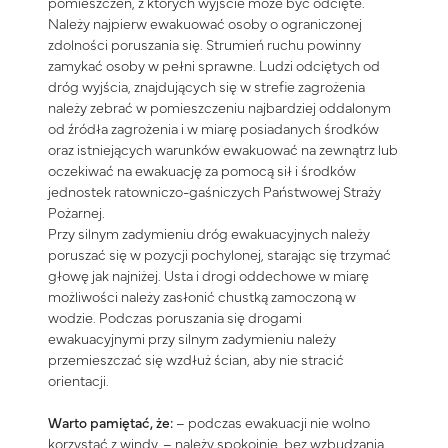
pomieszczeń, z których wyjście może być odcięte.
Należy najpierw ewakuować osoby o ograniczonej
zdolności poruszania się. Strumień ruchu powinny
zamykać osoby w pełni sprawne. Ludzi odciętych od
dróg wyjścia, znajdujących się w strefie zagrożenia
należy zebrać w pomieszczeniu najbardziej oddalonym
od źródła zagrożenia i w miarę posiadanych środków
oraz istniejących warunków ewakuować na zewnątrz lub
oczekiwać na ewakuację za pomocą sił i środków
jednostek ratowniczo-gaśniczych Państwowej Straży
Pożarnej.
Przy silnym zadymieniu dróg ewakuacyjnych należy
poruszać się w pozycji pochylonej, starając się trzymać
głowę jak najniżej. Usta i drogi oddechowe w miarę
możliwości należy zasłonić chustką zamoczoną w
wodzie. Podczas poruszania się drogami
ewakuacyjnymi przy silnym zadymieniu należy
przemieszczać się wzdłuż ścian, aby nie stracić
orientacji.
Warto pamiętać, że:
– podczas ewakuacji nie wolno
korzystać z windy, – należy spokojnie, bez wzbudzania