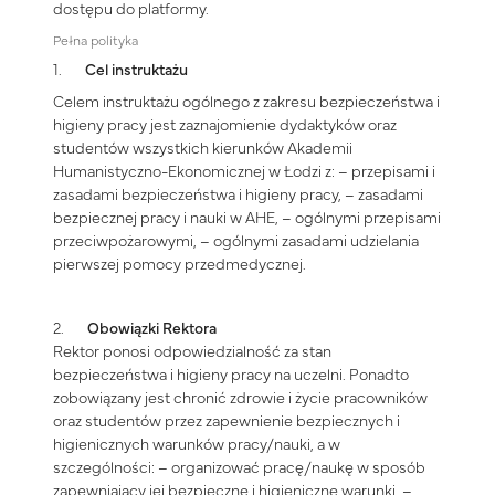
dostępu do platformy.
Pełna polityka
1.
Cel instruktażu
Celem instruktażu ogólnego z zakresu bezpieczeństwa i
higieny pracy jest zaznajomienie dydaktyków oraz
studentów wszystkich kierunków Akademii
Humanistyczno-Ekonomicznej w Łodzi z: – przepisami i
zasadami bezpieczeństwa i higieny pracy, – zasadami
bezpiecznej pracy i nauki w AHE, – ogólnymi przepisami
przeciwpożarowymi, – ogólnymi zasadami udzielania
pierwszej pomocy przedmedycznej.
2.
Obowiązki Rektora
Rektor ponosi odpowiedzialność za stan
bezpieczeństwa i higieny pracy na uczelni. Ponadto
zobowiązany jest chronić zdrowie i życie pracowników
oraz studentów przez zapewnienie bezpiecznych i
higienicznych warunków pracy/nauki, a w
szczególności: – organizować pracę/naukę w sposób
zapewniający jej bezpieczne i higieniczne warunki, –