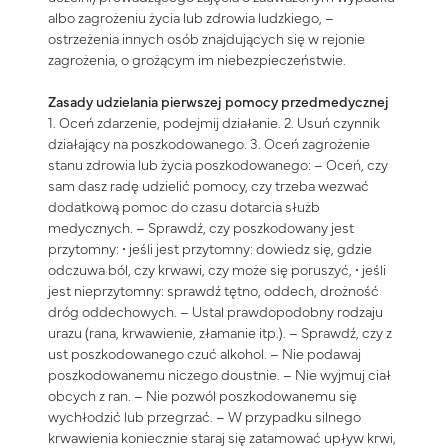
albo zagrożeniu życia lub zdrowia ludzkiego, –
ostrzeżenia innych osób znajdujących się w rejonie
zagrożenia, o grożącym im niebezpieczeństwie.
Zasady udzielania pierwszej pomocy przedmedycznej
1. Oceń zdarzenie, podejmij działanie. 2. Usuń czynnik
działający na poszkodowanego. 3. Oceń zagrożenie
stanu zdrowia lub życia poszkodowanego: – Oceń, czy
sam dasz radę udzielić pomocy, czy trzeba wezwać
dodatkową pomoc do czasu dotarcia służb
medycznych. – Sprawdź, czy poszkodowany jest
przytomny: • jeśli jest przytomny: dowiedz się, gdzie
odczuwa ból, czy krwawi, czy może się poruszyć, • jeśli
jest nieprzytomny: sprawdź tętno, oddech, drożność
dróg oddechowych. – Ustal prawdopodobny rodzaju
urazu (rana, krwawienie, złamanie itp.). – Sprawdź, czy z
ust poszkodowanego czuć alkohol. – Nie podawaj
poszkodowanemu niczego doustnie. – Nie wyjmuj ciał
obcych z ran. – Nie pozwól poszkodowanemu się
wychłodzić lub przegrzać. – W przypadku silnego
krwawienia koniecznie staraj się zatamować upływ krwi,