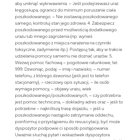
aby uniknąć wykrwawienia. – Jeśli podejrzewasz uraz
kręgosłupa, ogranicz do minimum poruszanie ciała
poszkodowanego. – Nie zostawiaj poszkodowanego
samego, kontroluj stan jego zdrowia. 4. Zabezpiecz
poszkodowanego przed możliwością dodatkowego
urazu lub innego zagrożenia (np. wynieś
poszkodowanego z miejsca narażenia na czynniki
toksyczne, zadymienie itp.). Postępuj tak, aby w trakcie
udzielania pomocy samemu nie doznać urazów. 5.
Wezwij pomoc fachową – pogotowie ratunkowe, tel.
999. Dzwoniąc, podaj: – imię i nazwisko, – numer
telefonu, z którego dzwonisz (jeśli jest to telefon
stacjonarny), – rzeczowy opis sytuacji, – ile osób
wymaga pomocy, – objawy urazu, wiek
poszkodowanego/poszkodowanych, – czy potrzebna
jest pomoc techniczna, – dokładny adres oraz – jeśli to
potrzebne – najkrótszą trasę dojazdu, – jeśli u
poszkodowanego nastąpiło zatrzymanie oddechu,
poinformuj o przystąpieniu do resuscytacji, być może
dyspozytor podpowie ci sposób postępowania.
Uważnie słuchaj pytań i wskazówek dyspozytora