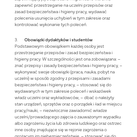
zapewnić przestrzeganie na uczelni przepisów oraz
zasad bezpieczeństwa i higieny pracy, wydawać
polecenia usunięcia uchybień w tym zakresie oraz
kontrolować wykonanie tych poleceń.
3.
Obowiązki dydaktyków i studentów
Podstawowym obowiązkiem każdej osoby jest
przestrzeganie przepisów i zasad bezpieczeństwa i
higieny pracy. W szczególności jest ona zobowiązana: –
znać przepisy i zasady bezpieczeństwa i higieny pracy, –
wykonywać swoje obowiązki (praca, nauka, pobyt na
uczelni) w sposób zgodny z przepisami i zasadami
bezpieczeństwa i higieny pracy, – stosować się do
wydawanych w tym zakresie poleceń i wskazówek
władz uczelni oraz wykładowców, – dbać o należyty
stan urządzeń, sprzętów oraz o porządek i ład w miejscu
pracy/nauki, – niezwłocznie zawiadomić władze
uczelni/prowadzącego zajęcia o zauważonym wypadku
albo zagrożeniu życia lub zdrowia ludzkiego oraz ostrzec
inne osoby znajdujące się w rejonie zagrożenia o
grożącym im niebezpieczeństwie, – stosować się do