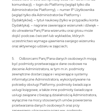
komunikacji); – login do Platformy (wgląd tylko dla
Administratorów Platformy); – numer IP Użytkownika
(wgląd tylko dla Administratorów Platformy i
Dydaktyków); – tytuł naukowy (tylko w przypadku konta
Dydaktyka); – nagranie zawierające wizerunek i dźwięk –
do utrwalenia Pani/Pana wizerunku oraz głosu może
dojść podczas ćwiczeń lub wykładów, których
uczestnictwo wymaga ujawnienia swojego wizerunku
oraz aktywnego udziału w zajęciach;
5. Odbiorcami Pani/Pana danych osobowych mogą
być podmioty przetwarzające dane osobowe na
zlecenie Administratora, w tym m.in. podmioty
zewnętrzne dostarczające i wspierające systemy
informatyczne Administratora, wykorzystywane na
potrzeby obsługi Platformy; podmioty świadczące
usługi księgowe, a także inne podmioty świadczące
usługi związane z bieżącą działalnością Administratora,
wyłącznie na mocy stosownych umów powierzenia
przetwarzania danych osobowych oraz przy
zapewnieniu stosowania przez ww. podmioty