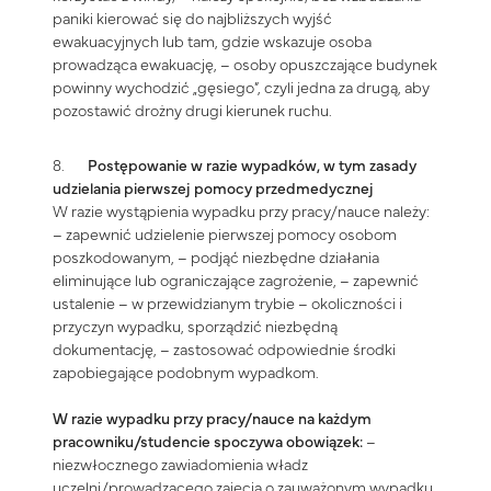
paniki kierować się do najbliższych wyjść
ewakuacyjnych lub tam, gdzie wskazuje osoba
prowadząca ewakuację, – osoby opuszczające budynek
powinny wychodzić „gęsiego”, czyli jedna za drugą, aby
pozostawić drożny drugi kierunek ruchu.
8.
Postępowanie w razie wypadków, w tym zasady
udzielania pierwszej pomocy
przedmedycznej
W razie wystąpienia wypadku przy pracy/nauce należy:
– zapewnić udzielenie pierwszej pomocy osobom
poszkodowanym, – podjąć niezbędne działania
eliminujące lub ograniczające zagrożenie, – zapewnić
ustalenie – w przewidzianym trybie – okoliczności i
przyczyn wypadku, sporządzić niezbędną
dokumentację, – zastosować odpowiednie środki
zapobiegające podobnym wypadkom.
W razie wypadku przy pracy/nauce na każdym
pracowniku/studencie spoczywa obowiązek:
–
niezwłocznego zawiadomienia władz
uczelni/prowadzącego zajęcia o zauważonym wypadku