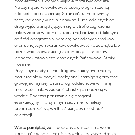
pomieszczeń, z których wyjście może być odcięte.
Należy najpierw ewakuować osoby o ograniczonej
zdolności poruszania się. Strumień ruchu powinny
zamykać osoby w pełni sprawne. Ludzi odciętych od
dróg wyjścia, znajdujących się w strefie zagrożenia
należy zebrać w pomieszczeniu najbardziej oddalonym
od źródła zagrożenia i w miarę posiadanych środków
oraz istniejących warunków ewakuować na zewnątrz lub
oczekiwać na ewakuację za pomocą sił i środków
jednostek ratowniczo-gaśniczych Państwowej Straży
Pożarnej.
Przy silnym zadymieniu dróg ewakuacyjnych należy
poruszać się w pozycji pochylonej, starając się trzymać
głowę jak najniżej. Usta i drogi oddechowe w miarę
możliwości należy zasłonić chustką zamoczoną w
wodzie. Podczas poruszania się drogami
ewakuacyjnymi przy silnym zadymieniu należy
przemieszczać się wzdłuż ścian, aby nie stracić
orientacji.
Warto pamiętać, że:
– podczas ewakuacji nie wolno
korzystać z windy, – należy spokojnie, bez wzbudzania