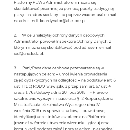
Platformy PUW z Administratorem można się
skontaktować pisemnie, za pomocą poczty tradycyjnej,
pisząc na adres siedziby, lub poprzez wiadomość e-mail
na adres mdl_koordynator@ahe.lodz.pl.
2. W celu należytej ochrony danych osobowych
Administrator powołał Inspektora Ochrony Danych, z
którym można się skontaktować pod adresem e-mail
iod@ahe.lodz.pl.
3. Pani/Pana dane osobowe przetwarzane są w
następujących celach: – umożliwienia prowadzenia
zajęć dydaktycznych na odległość – na podstawie art. 6
ust. 1 lit. c) RODO, w związku z przepisami art. 67 ust. 4
oraz art. 76a Ustawy z dnia 20 lipca 2018 r. – Prawo o
szkolnictwie wyższym i nauce oraz § 12 Rozporządzenia
Ministra Nauki i Szkolnictwa Wyższego z dnia 27
września 2018 r. w sprawie studiów; – prawidłowej
identyfikacji uczestników kształcenia na Platformie
(również w formie utrwalenia wizerunku i głosu) oraz
komunikacji podczas zajęć i poza zajęciami, niezbędnej