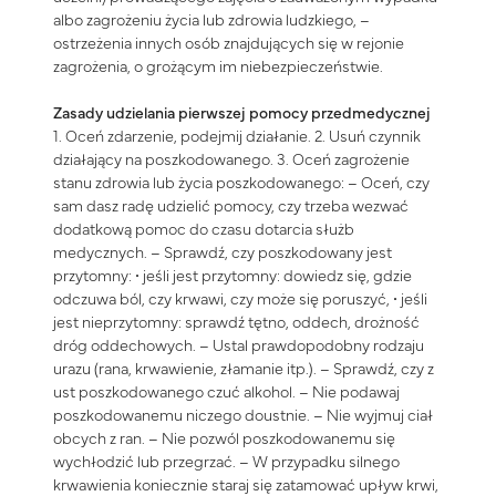
albo zagrożeniu życia lub zdrowia ludzkiego, –
ostrzeżenia innych osób znajdujących się w rejonie
zagrożenia, o grożącym im niebezpieczeństwie.
Zasady udzielania pierwszej pomocy przedmedycznej
1. Oceń zdarzenie, podejmij działanie. 2. Usuń czynnik
działający na poszkodowanego. 3. Oceń zagrożenie
stanu zdrowia lub życia poszkodowanego: – Oceń, czy
sam dasz radę udzielić pomocy, czy trzeba wezwać
dodatkową pomoc do czasu dotarcia służb
medycznych. – Sprawdź, czy poszkodowany jest
przytomny: • jeśli jest przytomny: dowiedz się, gdzie
odczuwa ból, czy krwawi, czy może się poruszyć, • jeśli
jest nieprzytomny: sprawdź tętno, oddech, drożność
dróg oddechowych. – Ustal prawdopodobny rodzaju
urazu (rana, krwawienie, złamanie itp.). – Sprawdź, czy z
ust poszkodowanego czuć alkohol. – Nie podawaj
poszkodowanemu niczego doustnie. – Nie wyjmuj ciał
obcych z ran. – Nie pozwól poszkodowanemu się
wychłodzić lub przegrzać. – W przypadku silnego
krwawienia koniecznie staraj się zatamować upływ krwi,