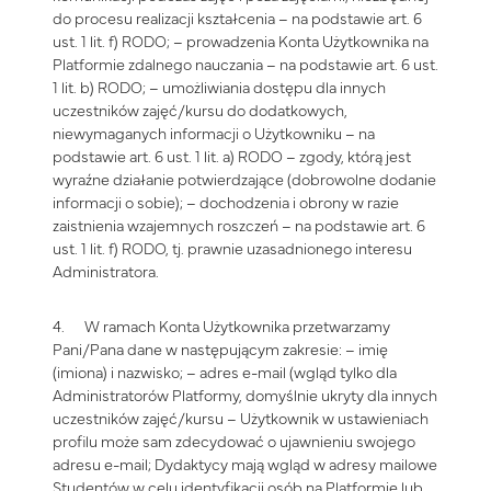
do procesu realizacji kształcenia – na podstawie art. 6
ust. 1 lit. f) RODO; – prowadzenia Konta Użytkownika na
Platformie zdalnego nauczania – na podstawie art. 6 ust.
1 lit. b) RODO; – umożliwiania dostępu dla innych
uczestników zajęć/kursu do dodatkowych,
niewymaganych informacji o Użytkowniku – na
podstawie art. 6 ust. 1 lit. a) RODO – zgody, którą jest
wyraźne działanie potwierdzające (dobrowolne dodanie
informacji o sobie); – dochodzenia i obrony w razie
zaistnienia wzajemnych roszczeń – na podstawie art. 6
ust. 1 lit. f) RODO, tj. prawnie uzasadnionego interesu
Administratora.
4. W ramach Konta Użytkownika przetwarzamy
Pani/Pana dane w następującym zakresie: – imię
(imiona) i nazwisko; – adres e-mail (wgląd tylko dla
Administratorów Platformy, domyślnie ukryty dla innych
uczestników zajęć/kursu – Użytkownik w ustawieniach
profilu może sam zdecydować o ujawnieniu swojego
adresu e-mail; Dydaktycy mają wgląd w adresy mailowe
Studentów w celu identyfikacji osób na Platformie lub