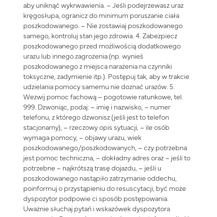
aby uniknąć wykrwawienia. – Jeśli podejrzewasz uraz
kręgosłupa, ogranicz do minimum poruszanie ciała
poszkodowanego. – Nie zostawiaj poszkodowanego
samego, kontroluj stan jego zdrowia. 4. Zabezpiecz
poszkodowanego przed możliwością dodatkowego
urazu lub innego zagrożenia (np. wynieś
poszkodowanego z miejsca narażenia na czynniki
toksyczne, zadymienie itp.). Postępuj tak, aby w trakcie
udzielania pomocy samemu nie doznać urazów. 5.
Wezwij pomoc fachową – pogotowie ratunkowe, tel.
999. Dzwoniąc, podaj: – imię i nazwisko, – numer
telefonu, z którego dzwonisz (jeśli jest to telefon
stacjonarny), – rzeczowy opis sytuacji, – ile osób
wymaga pomocy, – objawy urazu, wiek
poszkodowanego/poszkodowanych, – czy potrzebna
jest pomoc techniczna, – dokładny adres oraz – jeśli to
potrzebne – najkrótszą trasę dojazdu, – jeśli u
poszkodowanego nastąpiło zatrzymanie oddechu,
poinformuj o przystąpieniu do resuscytacji, być może
dyspozytor podpowie ci sposób postępowania.
Uważnie słuchaj pytań i wskazówek dyspozytora