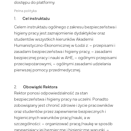
dostępu do platformy.
Pełna polityka
1.
Cel instruktażu
Celem instruktażu ogólnego z zakresu bezpieczeństwa i
higieny pracy jest zaznajomienie dydaktyków oraz
studentów wszystkich kierunków Akademii
Humanistyczno-Ekonomicznej w Łodzi z: – przepisami i
zasadami bezpieczeństwa i higieny pracy, – zasadami
bezpiecznej pracy i nauki w AHE, – ogólnymi przepisami
przeciwpożarowymi, – ogólnymi zasadami udzielania
pierwszej pomocy przedmedycznej.
2.
Obowiązki Rektora
Rektor ponosi odpowiedzialność za stan
bezpieczeństwa i higieny pracy na uczelni. Ponadto
zobowiązany jest chronić zdrowie i życie pracowników
oraz studentów przez zapewnienie bezpiecznych i
higienicznych warunków pracy/nauki, a w
szczególności: – organizować pracę/naukę w sposób
zapewniający jej bezpieczne i higieniczne warunki, –