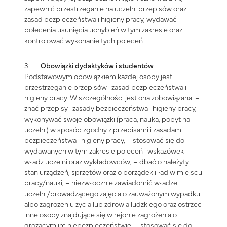
zapewnić przestrzeganie na uczelni przepisów oraz
zasad bezpieczeństwa i higieny pracy, wydawać
polecenia usunięcia uchybień w tym zakresie oraz
kontrolować wykonanie tych poleceń.
3.
Obowiązki dydaktyków i studentów
Podstawowym obowiązkiem każdej osoby jest
przestrzeganie przepisów i zasad bezpieczeństwa i
higieny pracy. W szczególności jest ona zobowiązana: –
znać przepisy i zasady bezpieczeństwa i higieny pracy, –
wykonywać swoje obowiązki (praca, nauka, pobyt na
uczelni) w sposób zgodny z przepisami i zasadami
bezpieczeństwa i higieny pracy, – stosować się do
wydawanych w tym zakresie poleceń i wskazówek
władz uczelni oraz wykładowców, – dbać o należyty
stan urządzeń, sprzętów oraz o porządek i ład w miejscu
pracy/nauki, – niezwłocznie zawiadomić władze
uczelni/prowadzącego zajęcia o zauważonym wypadku
albo zagrożeniu życia lub zdrowia ludzkiego oraz ostrzec
inne osoby znajdujące się w rejonie zagrożenia o
grożącym im niebezpieczeństwie, – stosować się do