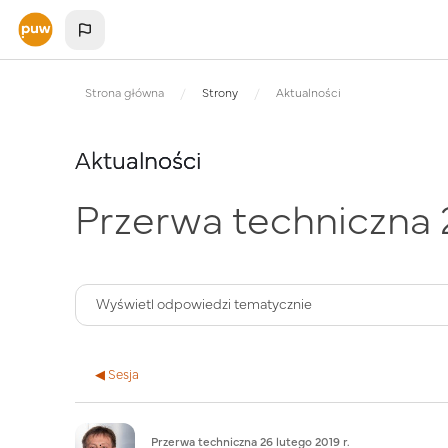
Przejdź do głównej zawartości
Strona główna
Strony
Aktualności
Aktualności
Przerwa techniczna 2
◀︎ Sesja
Liczba odpowiedzi: 0
Przerwa techniczna 26 lutego 2019 r.