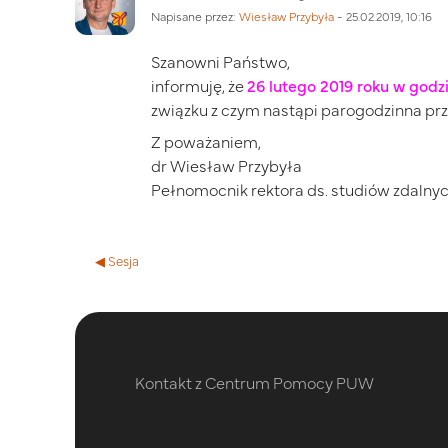
Napisane przez:
Wiesław Przybyła
-
25.02.2019, 10:16
Szanowni Państwo,
informuję, że
26 lutego 2019 roku w godz
związku z czym nastąpi parogodzinna p
Z poważaniem,
dr Wiesław Przybyła
Pełnomocnik rektora ds. studiów zdalny
◀︎ Sesja
Kontakt z Centrum Pomocy PUW