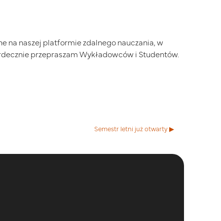
e na naszej platformie zdalnego nauczania, w
serdecznie przepraszam Wykładowców i Studentów.
Semestr letni już otwarty ▶︎