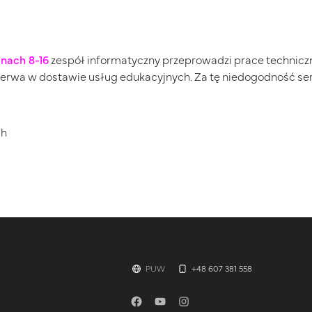
inach 8-16
zespół informatyczny przeprowadzi prace techniczn
rzerwa w dostawie usług edukacyjnych. Za tę niedogodność 
ch
PUW
+48 607 381 558