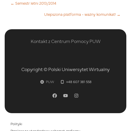
← Semestr letni 2013/2014
Ulepszona platforma - ważny komunikat! →
Kontakt z Centrum Pomocy PUW
Copyright © Polski Uniwersytet Wirtualny
PUW
+48 607 381 558
Polityki
Przełącz na standardowy schemat graficzny