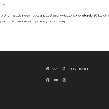
08:47
 platforma zdalnego nauczania zostanie wyłączona we
wtorek
(20 kwietni
 prac z uwzględnieniem przerwy serwisowej.
PUW
+48 607 381 558