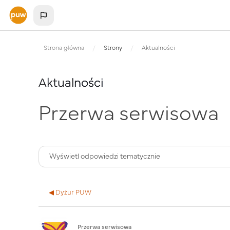
Przejdź do głównej zawartości
Strona główna
Strony
Aktualności
Aktualności
Przerwa serwisowa
◀︎ Dyżur PUW
Liczba odpowiedzi: 0
Przerwa serwisowa