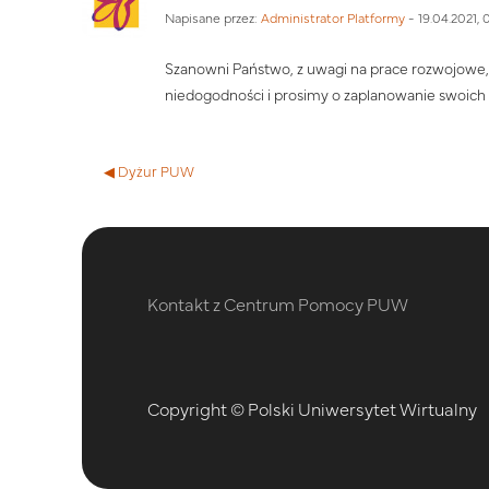
Napisane przez:
Administrator Platformy
-
19.04.2021, 
Szanowni Państwo, z uwagi na prace rozwojowe,
niedogodności i prosimy o zaplanowanie swoich
◀︎ Dyżur PUW
Kontakt z Centrum Pomocy PUW
Copyright © Polski Uniwersytet Wirtualny