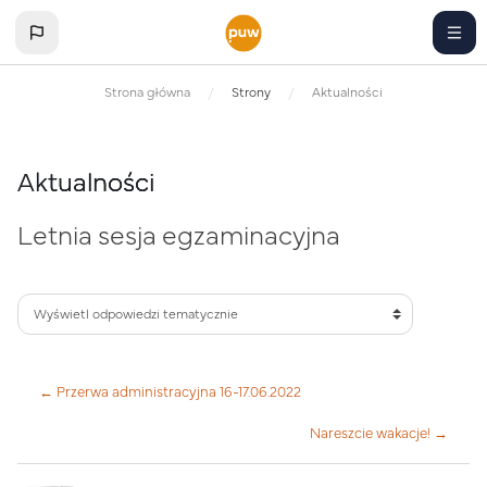
Przejdź do głównej zawartości
Strona główna
Strony
Aktualności
Aktualności
Letnia sesja egzaminacyjna
← Przerwa administracyjna 16-17.06.2022
Nareszcie wakacje! →