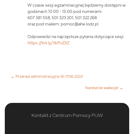
W czasie sesji egzaminacyjnej będziemy dostępni w
godzinach 10:00 - 15:00 pod numerami:
607 381 558; 501 323 201; 501 322 268
oraz pod mailem: pomoc@ahe.lodz.pl
Odpowiedzi na najczęstsze pytania dotyczące sesji:
https://bit.ly/3bFoZXZ
← Przerwa administracyjna 16-17.06.2022
Nareszcie wakacje! →
Kontakt z Centrum Pomocy PUW