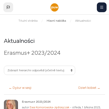
Přejít k hlavnímu obsahu
Titulní stránka
Hlavní nabídka
Aktualności
Erasm
Aktualności
Erasmus+ 2023/2024
← Dyżur w sesji
Dzień kobiet →
Počet odpovědí: 0
Erasmus+ 2023/2024
autor
Ewa Komorowska-Jędrzejczak
-
středa, 1. března 2023,