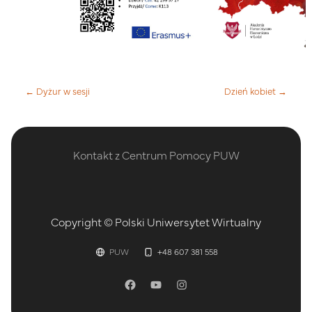
← Dyżur w sesji
Dzień kobiet →
Kontakt z Centrum Pomocy PUW
Copyright © Polski Uniwersytet Wirtualny
PUW
+48 607 381 558