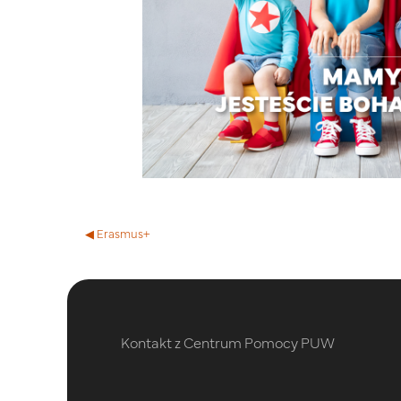
◀︎ Erasmus+
Kontakt z Centrum Pomocy PUW