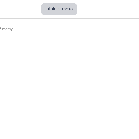
Titulní stránka
eń mamy