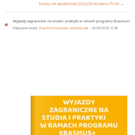
Nowy rok akademicki 2023/24 studenci PUW →
Liczba odpowiedzi: 0
Wyjazdy zagraniczne na studia i praktyki w ramach programu Erasmus+
Napisane przez:
Ewa Komorowska-Jędrzejczak
-
25.09.2023, 11:36