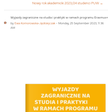
Nowy rok akademicki 2023/24 studenci PUW →
Number of replies: 0
Wyjazdy zagraniczne na studia i praktyki w ramach programu Erasmus+
by
Ewa Komorowska-Jędrzejczak
-
Monday, 25 September 2023, 11:36
AM