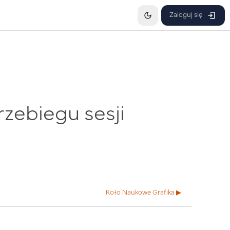
Zaloguj się
rzebiegu sesji
Koło Naukowe Grafika ▶︎