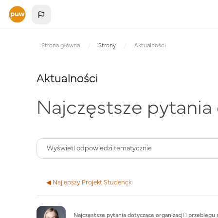
Przejdź do głównej zawartości
Strona główna
Strony
Aktualności
Aktualności
Najczęstsze pytania 
◀︎ Najlepszy Projekt Studencki
Liczba odpowiedzi: 0
Najczęstsze pytania dotyczące organizacji i przebiegu 