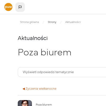
Przejdź do głównej zawartości
Strona główna
Strony
Aktualności
Aktualności
Poza biurem
◀︎ Życzenia wielkanocne
Liczba odpowiedzi: 0
Poza biurem