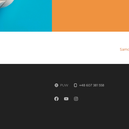
Samor
PUW
+48 607 381 558