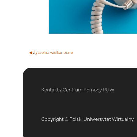
◀︎ Życzenia wielkanocne
Kontakt z Centrum Pomocy PUW
Copyright © Polski Uniwersytet Wirtualny