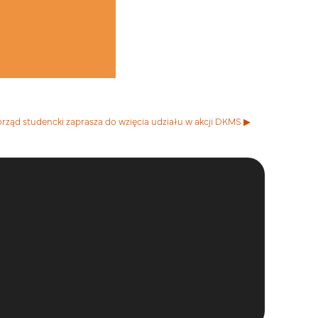
ząd studencki zaprasza do wzięcia udziału w akcji DKMS ▶︎