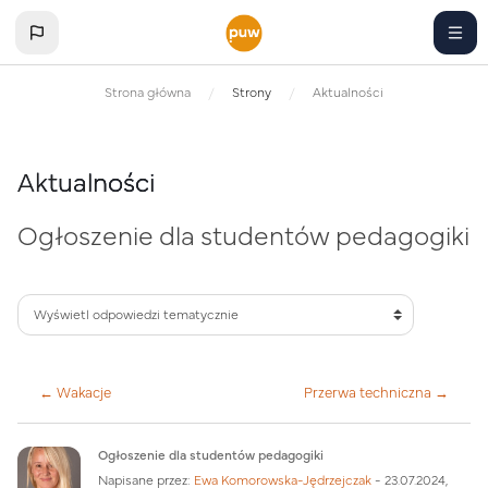
Przejdź do głównej zawartości
Strona główna
Strony
Aktualności
Aktualności
Ogłoszenie dla studentów pedagogiki
← Wakacje
Przerwa techniczna →
Liczba odpowiedzi: 0
Ogłoszenie dla studentów pedagogiki
Napisane przez:
Ewa Komorowska-Jędrzejczak
-
23.07.2024,