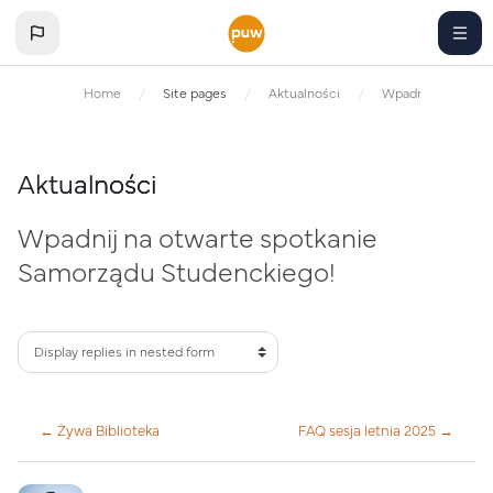
Skip to main content
Home
Site pages
Aktualności
Wpadnij na otwar
Aktualności
Wpadnij na otwarte spotkanie
Samorządu Studenckiego!
← Żywa Biblioteka
FAQ sesja letnia 2025 →