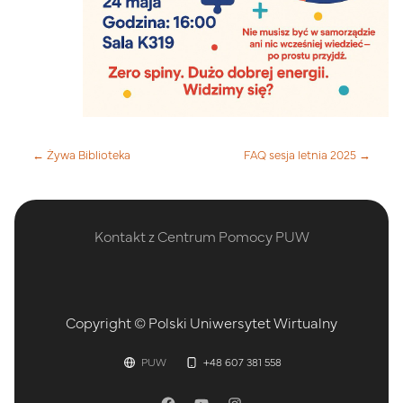
← Żywa Biblioteka
FAQ sesja letnia 2025 →
Kontakt z Centrum Pomocy PUW
Copyright © Polski Uniwersytet Wirtualny
PUW
+48 607 381 558