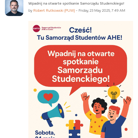
Number of replies: 0
Wpadnij na otwarte spotkanie Samorządu Studenckiego!
by
Robert Rutkowski (PUW)
-
Friday, 23 May 2025, 7:49 AM