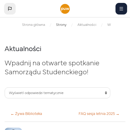
Przejdź do głównej zawartości
Strona główna
Strony
Aktualności
Wpadnij na ot
Aktualności
Wpadnij na otwarte spotkanie
Samorządu Studenckiego!
← Żywa Biblioteka
FAQ sesja letnia 2025 →