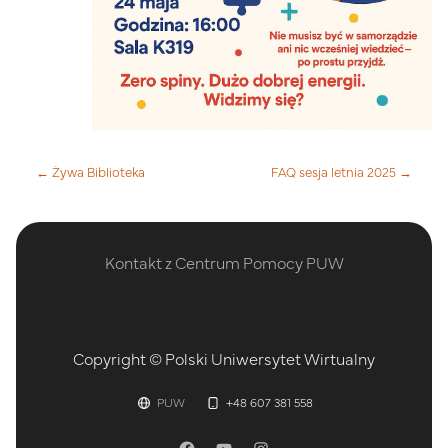
← Żywa Biblioteka
FAQ sesja letnia 2025 →
Kontakt z Centrum Pomocy PUW
Copyright © Polski Uniwersytet Wirtualny
PUW
+48 607 381 558