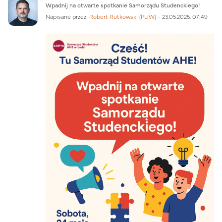
Liczba odpowiedzi: 0
Wpadnij na otwarte spotkanie Samorządu Studenckiego!
Napisane przez:
Robert Rutkowski (PUW)
-
23.05.2025, 07:49