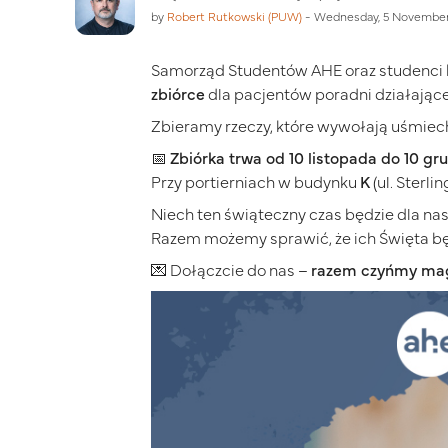
by
Robert Rutkowski (PUW)
-
Wednesday, 5 November
Samorząd Studentów AHE oraz studenci 
zbiórce
dla pacjentów poradni działające
Zbieramy rzeczy, które wywołają uśmiec
📅
Zbiórka trwa od 10 listopada do 10 gru
Przy portierniach w budynku
K
(ul. Sterl
Niech ten świąteczny czas będzie dla na
Razem możemy sprawić, że ich Święta bę
💌 Dołączcie do nas –
razem czyńmy mag