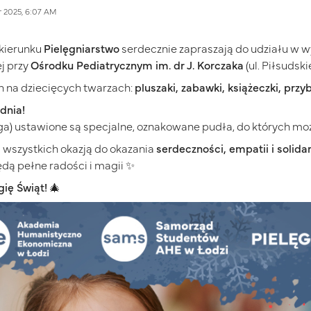
 2025, 6:07 AM
kierunku
Pielęgniarstwo
serdecznie zapraszają do udziału w wy
j przy
Ośrodku Pediatrycznym im. dr J. Korczaka
(ul. Piłsudsk
h na dziecięcych twarzach:
pluszaki, zabawki, książeczki, przy
dnia!
inga) ustawione są specjalne, oznakowane pudła, do których m
s wszystkich okazją do okazania
serdeczności, empatii i solida
dą pełne radości i magii ✨
ię Świąt!
🎄