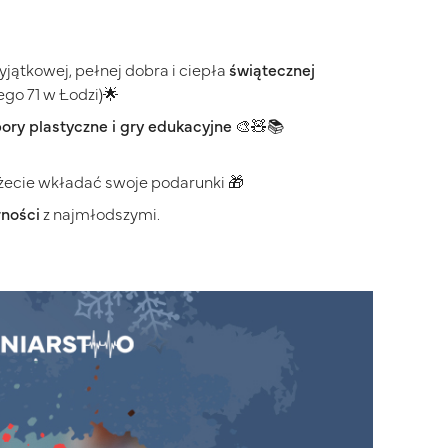
jątkowej, pełnej dobra i ciepła
świątecznej
iego 71 w Łodzi)🌟
bory plastyczne i gry edukacyjne
🎨🧸📚
ożecie wkładać swoje podarunki 🎁
rności
z najmłodszymi.