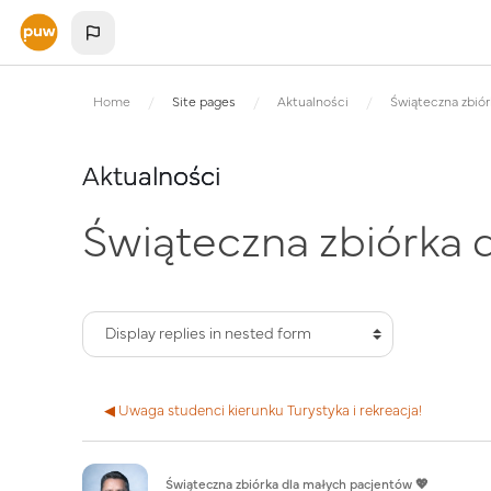
Skip to main content
Home
Site pages
Aktualności
Świąteczna zbió
Aktualności
Świąteczna zbiórka 
◀︎ Uwaga studenci kierunku Turystyka i rekreacja!
Number of replies: 0
Świąteczna zbiórka dla małych pacjentów 💖