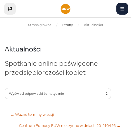
Przejdź do głównej zawartości
Strona główna
Strony
Aktualności
Aktualności
Spotkanie online poświęcone
przedsiębiorczości kobiet
← Ważne terminy w sesji
Centrum Pomocy PUW nieczynne w dniach 20-21.04.26 →