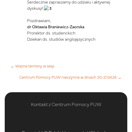
Serdecznie zapraszamy do udziału i aktywnej
dyskusji!
Pozdrawiam,
dr Oktawia Braniewicz-Zaorska
Prorektor ds. studenckich
Dziekan ds. studiów anglojęzycznych
← Ważne terminy w sesji
Centrum Pomocy PUW nieczynne w dniach 20-21.04.26 →
Kontakt z Centrum Pomocy PUW