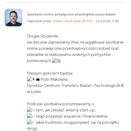
Liczba odpowiedzi: 0
Spotkanie online poświęcone przedsiębiorczości kobiet
Napisane przez:
Robert Rutkowski (PUW)
-
2.03.2026, 11:42
Drogie Studentki,
serdecznie zapraszamy Was na wyjątkowe spotkanie
online poświęcone przedsiębiorczości kobiet oraz
odwadze w realizowaniu własnych pomysłów
biznesowych
Naszym gościem będzie:
Piotr Makówka
Dyrektor Centrum Transferu Badań i Technologii AHE
w Łodzi
Podczas spotkania porozmawiamy o:
tym, jak założyć własny start-up,
skąd pozyskać wsparcie i finansowanie,
jakie trudności mogą pojawić się na początku
drogi,