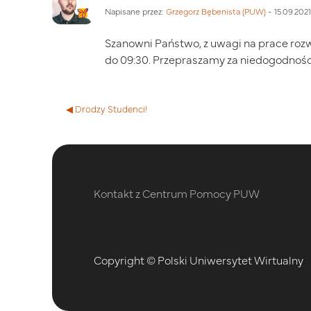
Napisane przez:
Grzegorz Bębenista (PUW)
-
15.09.2021
Szanowni Państwo, z uwagi na prace roz
do 09:30. Przepraszamy za niedogodnośc
◀︎ Drodzy Studenci!
Kontakt z Centrum Pomocy PUW
Copyright © Polski Uniwersytet Wirtualny