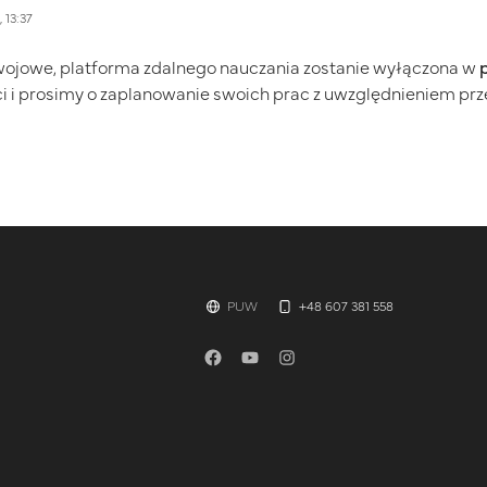
, 13:37
wojowe, platforma zdalnego nauczania zostanie wyłączona w
i i prosimy o zaplanowanie swoich prac z uwzględnieniem prz
PUW
+48 607 381 558