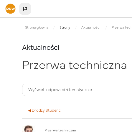
Przejdź do głównej zawartości
Strona główna
Strony
Aktualności
Przerwa tec
Aktualności
Przerwa techniczna
◀︎ Drodzy Studenci!
Liczba odpowiedzi: 0
Przerwa techniczna