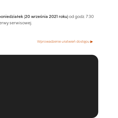
poniedziałek
(
20 września 2021 roku
) od godz. 7:30
erwy serwisowej.
Wprowadzenie ułatwień dostępu ▶︎