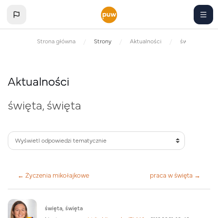
Przejdź do głównej zawartości
Strona główna
Strony
Aktualności
święta, święta
Aktualności
święta, święta
← Życzenia mikołajkowe
praca w święta →
Liczba odpowiedzi: 0
święta, święta