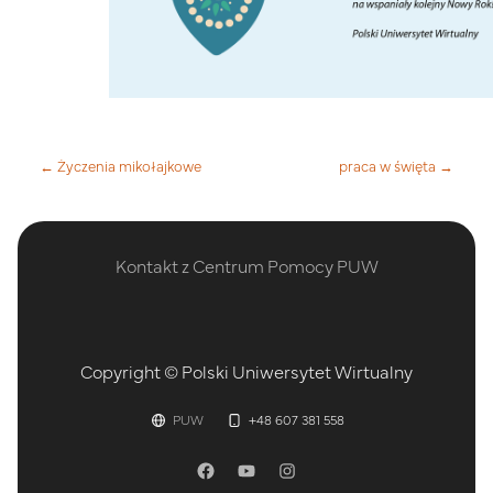
← Życzenia mikołajkowe
praca w święta →
Kontakt z Centrum Pomocy PUW
Copyright © Polski Uniwersytet Wirtualny
PUW
+48 607 381 558