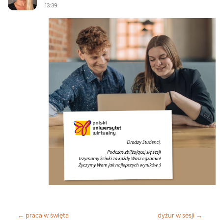
13:39
← praca w święta
dyżur w sesji →