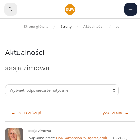
Przejdź do głównej zawartości
Strona główna
Strony
Aktualności
sesja zimowa
Aktualności
sesja zimowa
← praca w święta
dyżur w sesji →
Liczba odpowiedzi: 0
sesja zimowa
Napisane przez:
Ewa Komorowska-Jędrzejczak
-
3.02.2022,