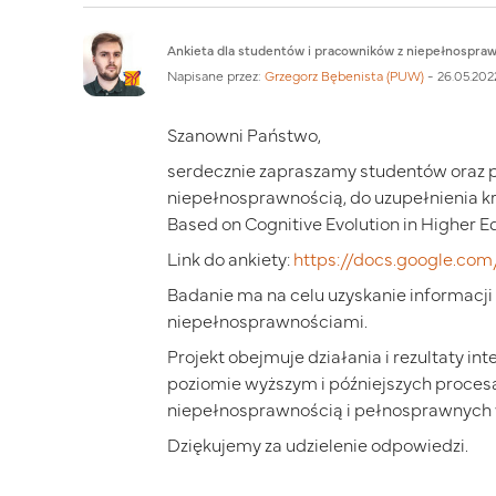
Liczba odpowiedzi: 0
Ankieta dla studentów i pracowników z niepełnospra
Napisane przez:
Grzegorz Bębenista (PUW)
-
26.05.2022
Szanowni Państwo,
serdecznie zapraszamy studentów oraz 
niepełnosprawnością, do uzupełnienia kr
Based on Cognitive Evolution in Higher E
Link do ankiety:
https://docs.google.c
Badanie ma na celu uzyskanie informacji
niepełnosprawnościami.
Projekt obejmuje działania i rezultaty 
poziomie wyższym i późniejszych proces
niepełnosprawnością i pełnosprawnych w
Dziękujemy za udzielenie odpowiedzi.