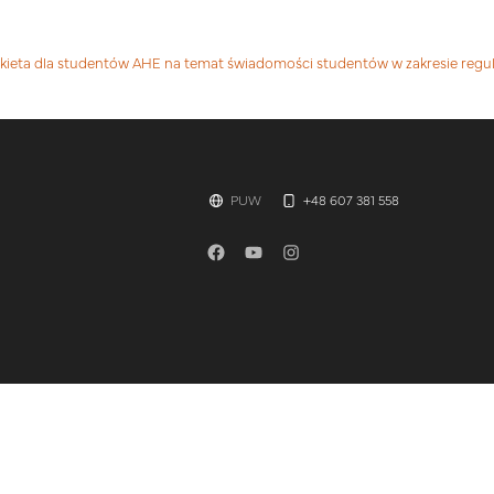
kieta dla studentów AHE na temat świadomości studentów w zakresie regul
PUW
+48 607 381 558