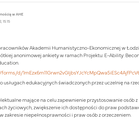
wnością w AHE
, 15:15
pracowników Akademii Humanistyczno-Ekonomicznej w Łodzi, 
ótkiej anonimowej ankiety w ramach Projektu: E-Ability: Beco
ducation.
om/forms/d/1mEzx6m11Grwn2vGljbsYJcYcMpQwa5iESc4AjfPcV
 o usługach edukacyjnych świadczonych przez uczelnię na rze
intelektualne mające na celu zapewnienie przystosowanie osób
ach życiowych, zwiększenie ich dostępności do praw podsta
 zakresie niepełnosprawności i praw osób z orzeczeniem.