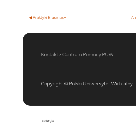
◀︎ Praktyki Erasmus+
An
Kontakt z Centrum Pomocy PUW
Copyright © Polski Uniwersytet Wirtualny
Polityki