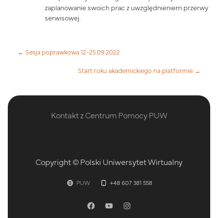
zaplanowanie swoich prac z uwzględnieniem przerwy
serwisowej.
← Sesja poprawkowa 12-25.09.2022
Start roku akademickiego na platformie →
Kontakt z Centrum Pomocy PUW
Copyright © Polski Uniwersytet Wirtualny
PUW
+48 607 381 558