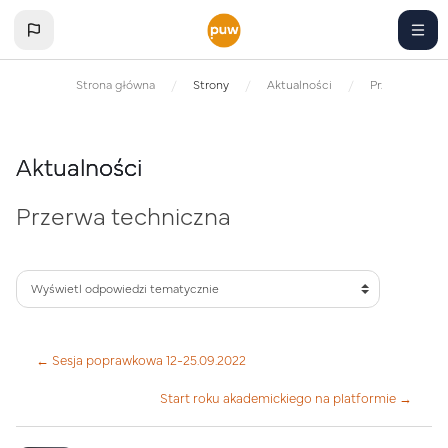
Przejdź do głównej zawartości
Strona główna
Strony
Aktualności
Przerwa techn
Aktualności
Przerwa techniczna
← Sesja poprawkowa 12-25.09.2022
Start roku akademickiego na platformie →