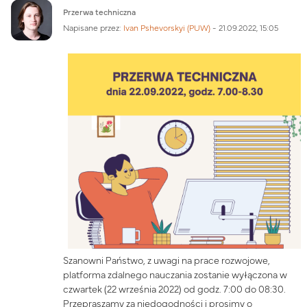
Liczba odpowiedzi: 0
Przerwa techniczna
Napisane przez:
Ivan Pshevorskyi (PUW)
-
21.09.2022, 15:05
Szanowni Państwo, z uwagi na prace rozwojowe,
platforma zdalnego nauczania zostanie wyłączona w
czwartek (22 września 2022) od godz. 7:00 do 08:30.
Przepraszamy za niedogodności i prosimy o