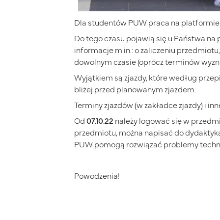
Dla studentów PUW praca na platformie 
Do tego czasu pojawią się u Państwa na 
informacje m.in.: o zaliczeniu przedmio
dowolnym czasie (oprócz terminów wyzn
Wyjątkiem są zjazdy, które według przepi
bliżej przed planowanym zjazdem.
Terminy zjazdów (w zakładce zjazdy) i inn
Od
07.10.22
należy logować się w przedmi
przedmiotu, można napisać do dydaktyka
PUW pomogą rozwiązać problemy techni
Powodzenia!