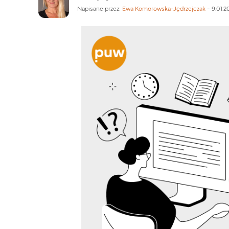
Napisane przez:
Ewa Komorowska-Jędrzejczak
-
9.01.2