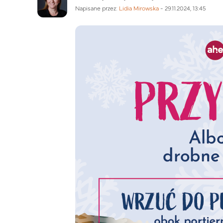
Napisane przez:
Lidia Mirowska
-
29.11.2024, 13:45