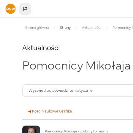
Przejdź do głównej zawartości
Strona główna
Strony
Aktualności
Pomocnicy M
Aktualności
Pomocnicy Mikołaja
◀︎ Koło Naukowe Grafika
Liczba odpowiedzi: 0
Pomocnicy Mikołaja - zróbmy to razem