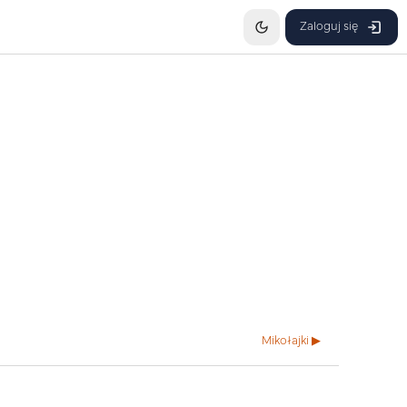
Zaloguj się
Mikołajki ▶︎