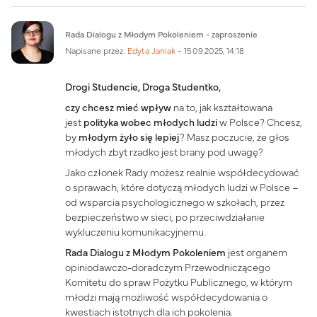
Liczba odpowiedzi: 0
Rada Dialogu z Młodym Pokoleniem - zaproszenie
Napisane przez:
Edyta Janiak
-
15.09.2025, 14:18
Drogi Studencie, Droga Studentko,
czy chcesz mieć wpływ
na to, jak kształtowana
jest
polityka wobec młodych ludzi
w Polsce? Chcesz,
by
młodym żyło się lepiej
? Masz poczucie, że głos
młodych zbyt rzadko jest brany pod uwagę?
Jako członek Rady możesz realnie współdecydować
o sprawach, które dotyczą młodych ludzi w Polsce –
od wsparcia psychologicznego w szkołach, przez
bezpieczeństwo w sieci, po przeciwdziałanie
wykluczeniu komunikacyjnemu.
Rada Dialogu z Młodym Pokoleniem
jest organem
opiniodawczo-doradczym Przewodniczącego
Komitetu do spraw Pożytku Publicznego, w którym
młodzi mają możliwość współdecydowania o
kwestiach istotnych dla ich pokolenia.