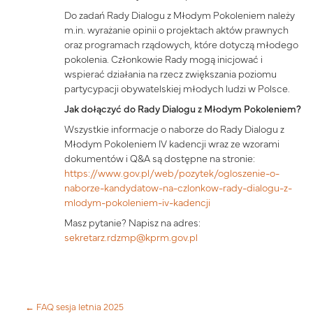
Do zadań Rady Dialogu z Młodym Pokoleniem należy
m.in. wyrażanie opinii o projektach aktów prawnych
oraz programach rządowych, które dotyczą młodego
pokolenia. Członkowie Rady mogą inicjować i
wspierać działania na rzecz zwiększania poziomu
partycypacji obywatelskiej młodych ludzi w Polsce.
Jak dołączyć do Rady Dialogu z Młodym Pokoleniem?
Wszystkie informacje o naborze do Rady Dialogu z
Młodym Pokoleniem IV kadencji wraz ze wzorami
dokumentów i Q&A są dostępne na stronie:
https://www.gov.pl/web/pozytek/ogloszenie-o-
naborze-kandydatow-na-czlonkow-rady-dialogu-z-
mlodym-pokoleniem-iv-kadencji
Masz pytanie? Napisz na adres:
sekretarz.rdzmp@kprm.gov.pl
← FAQ sesja letnia 2025