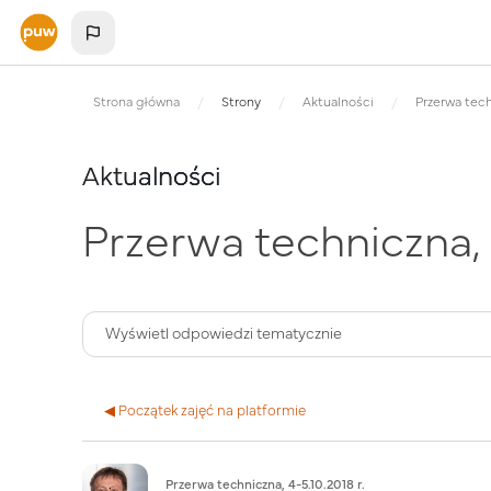
Przejdź do głównej zawartości
Strona główna
Strony
Aktualności
Przerwa techn
Aktualności
Przerwa techniczna, 4
◀︎ Początek zajęć na platformie
Liczba odpowiedzi: 0
Przerwa techniczna, 4-5.10.2018 r.