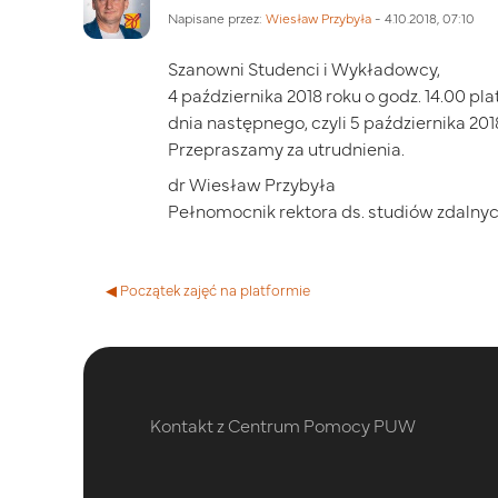
Napisane przez:
Wiesław Przybyła
-
4.10.2018, 07:10
Szanowni Studenci i Wykładowcy,
4 października 2018 roku o godz. 14.00 p
dnia następnego, czyli 5 października 201
Przepraszamy za utrudnienia.
dr Wiesław Przybyła
Pełnomocnik rektora ds. studiów zdalny
◀︎ Początek zajęć na platformie
Kontakt z Centrum Pomocy PUW