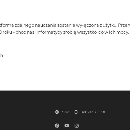
latforma zdalnego nauczania zostanie wyłączona z użytku. Prz
8 roku - choć nasi informatycy zrobią wszystko, co w ich mocy, 
ch
PUW
+48 607 381 558