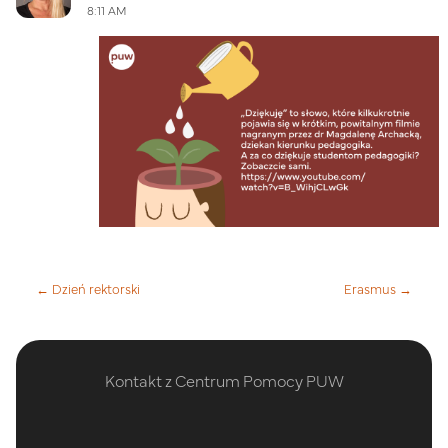
8:11 AM
← Dzień rektorski
Erasmus →
Kontakt z Centrum Pomocy PUW