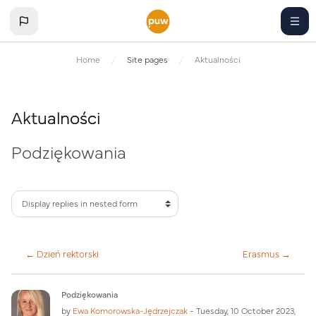
Skip to main content
Home
Site pages
Aktualności
Aktualności
Podziękowania
← Dzień rektorski
Erasmus →
Number of replies: 0
Podziękowania
by
Ewa Komorowska-Jędrzejczak
-
Tuesday, 10 October 2023,