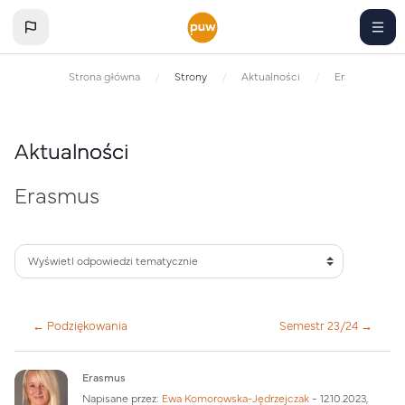
Przejdź do głównej zawartości
Strona główna
Strony
Aktualności
Erasmus
Aktualności
Erasmus
← Podziękowania
Semestr 23/24 →
Liczba odpowiedzi: 0
Erasmus
Napisane przez:
Ewa Komorowska-Jędrzejczak
-
12.10.2023,