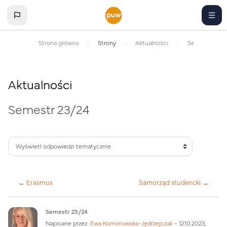
Przejdź do głównej zawartości
Strona główna
Strony
Aktualności
Semestr 23/2
Aktualności
Semestr 23/24
← Erasmus
Samorząd studencki →
Liczba odpowiedzi: 0
Semestr 23/24
Napisane przez:
Ewa Komorowska-Jędrzejczak
-
12.10.2023,