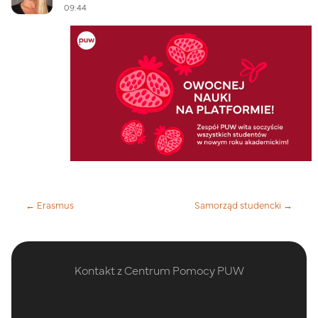
09:44
← Erasmus
Samorząd studencki →
Kontakt z Centrum Pomocy PUW