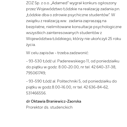
ZOZ Sp. z o.o. „Adamed” wygrał konkurs ogłoszony
przez Województwo Łódzkie na realizację zadania pn.
„Łódzkie dba o zdrowie psychiczne studentów”. W
związku z realizacją ww. zadania zapraszają na
bezpłatne, nielimitowane konsultacje psychologiczne
wszystkich zainteresowanych studentów z
Województwa Łódzkiego, którzy nie ukończyli 25 roku
życia.
W celu zapisów - trzeba zadzwonić:
- 93-530 Łódź ul. Paderewskiego 11, od poniedziałku
do piątku w godz. 8.00-20.00, nr tel. 42 640-37-38,
795061749;
- 93-590 Łódź al. Politechniki 5, od poniedziałku do
piątku w godz.8.00-16.00, nr tel. 42 636-84-62,
531466556.
dr Oktawia Braniewicz-Zaorska
Prorektor ds. studenckich