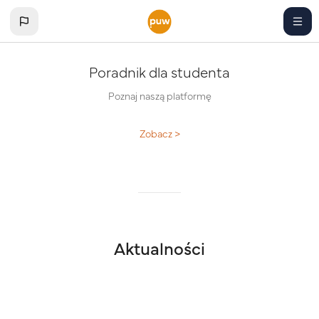
Skip to main content
Poradnik dla studenta
Poznaj naszą platformę
Zobacz >
Blocks
Aktualności