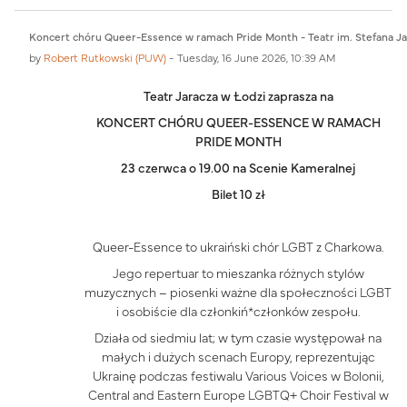
Koncert chóru Queer-Essence w ramach Pride Month - Teatr im. Stefana Ja
by
Robert Rutkowski (PUW)
-
Tuesday, 16 June 2026, 10:39 AM
Teatr Jaracza w Łodzi
zaprasza na
KONCERT CHÓRU QUEER-ESSENCE W RAMACH
PRIDE MONTH
23 czerwca o 19.00 na Scenie Kameralnej
Bilet 10 zł
Queer-Essence to
ukraiński chór LGBT z Charkowa.
Jego repertuar to mieszanka różnych stylów
muzycznych – piosenki ważne dla społeczności LGBT
i osobiście dla członkiń*członków zespołu.
Działa od siedmiu lat; w tym czasie występował na
małych i dużych scenach Europy, reprezentując
Ukrainę podczas festiwalu Various Voices w Bolonii,
Central and Eastern Europe LGBTQ+ Choir Festival w