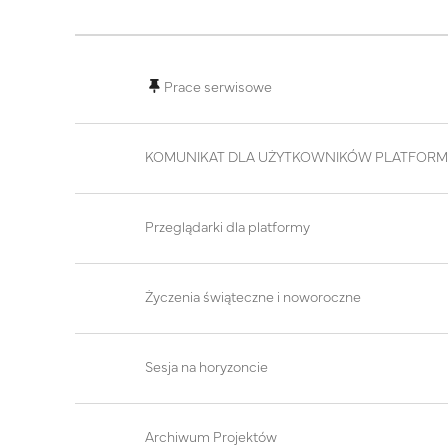
Lista dyskusji. Wyświetlam {$a ->count} z 22
Prace serwisowe
KOMUNIKAT DLA UŻYTKOWNIKÓW PLATFORM
Przeglądarki dla platformy
Życzenia świąteczne i noworoczne
Sesja na horyzoncie
Archiwum Projektów