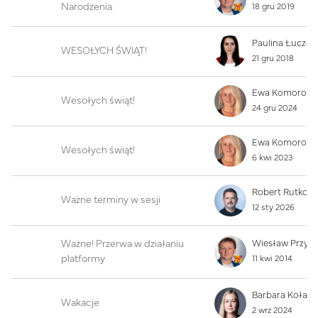
Narodzenia
18 gru 2019
WESOŁYCH ŚWIĄT!
21 gru 2018
Wesołych świąt!
24 gru 2024
Wesołych świąt!
6 kwi 2023
Ważne terminy w sesji
12 sty 2026
Ważne! Przerwa w działaniu
Wiesław Przyb
platformy
11 kwi 2014
Wakacje
2 wrz 2024