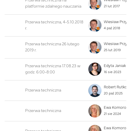
Przerwa techniczna na
Wiesław Przyb
platformie zdalnego nauczania
21 lut 2017
Przerwa techniczna, 4-5.10.2018
Wiesław Przyb
r.
4 paź 2018
Przerwa techniczna 26 lutego
Wiesław Przyb
2019 r.
25 lut 2019
Przerwa techniczna 17.08.23 w
Edyta Janiak
godz. 6:00-8:00
16 sie 2023
Przerwa techniczna
20 paź 2025
Przerwa techniczna
21 sie 2024