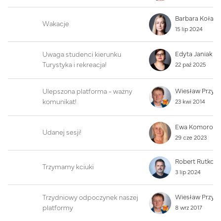
Wakacje
15 lip 2024
Uwaga studenci kierunku
Edyta Janiak
Turystyka i rekreacja!
22 paź 2025
Ulepszona platforma - ważny
Wiesław Przyb
komunikat!
23 kwi 2014
Udanej sesji!
29 cze 2023
Trzymamy kciuki
3 lip 2024
Trzydniowy odpoczynek naszej
Wiesław Przyb
platformy
8 wrz 2017