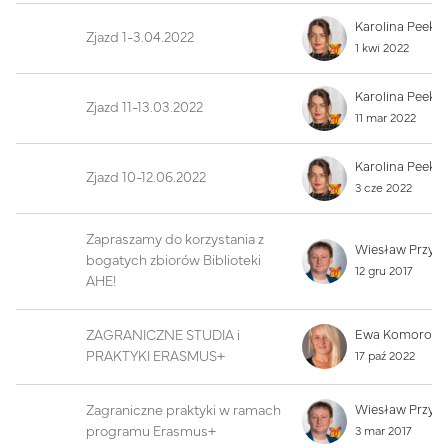
Karolina Peek
Zjazd 1-3.04.2022
1 kwi 2022
Karolina Peek
Zjazd 11-13.03.2022
11 mar 2022
Karolina Peek
Zjazd 10-12.06.2022
3 cze 2022
Zapraszamy do korzystania z
Wiesław Przyb
bogatych zbiorów Biblioteki
12 gru 2017
AHE!
ZAGRANICZNE STUDIA i
PRAKTYKI ERASMUS+
17 paź 2022
Zagraniczne praktyki w ramach
Wiesław Przyb
programu Erasmus+
3 mar 2017