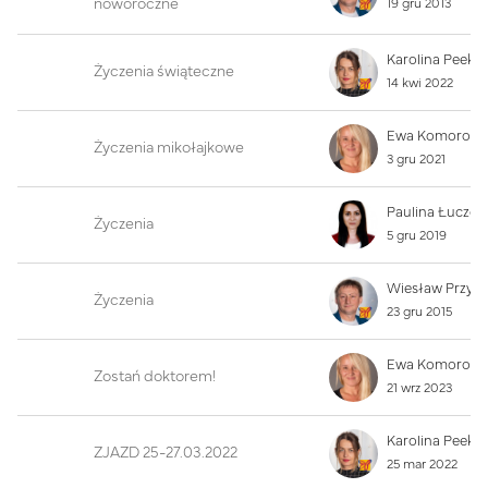
noworoczne
19 gru 2013
Karolina Peek
Życzenia świąteczne
14 kwi 2022
Życzenia mikołajkowe
3 gru 2021
Życzenia
5 gru 2019
Wiesław Przyb
Życzenia
23 gru 2015
Zostań doktorem!
21 wrz 2023
Karolina Peek
ZJAZD 25-27.03.2022
25 mar 2022