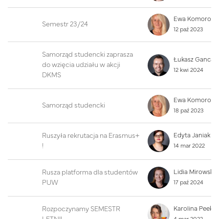
Semestr 23/24
12 paź 2023
Samorząd studencki zaprasza
do wzięcia udziału w akcji
12 kwi 2024
DKMS
Samorząd studencki
18 paź 2023
Ruszyła rekrutacja na Erasmus+
Edyta Janiak
!
14 mar 2022
Rusza platforma dla studentów
Lidia Mirowska
PUW
17 paź 2024
Rozpoczynamy SEMESTR
Karolina Peek