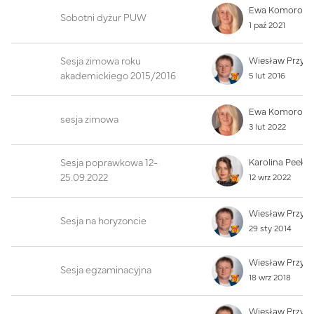
Sobotni dyżur PUW
1 paź 2021
Sesja zimowa roku
Wiesław Przyb
akademickiego 2015/2016
5 lut 2016
sesja zimowa
3 lut 2022
Sesja poprawkowa 12-
Karolina Peek
25.09.2022
12 wrz 2022
Wiesław Przyb
Sesja na horyzoncie
29 sty 2014
Wiesław Przyb
Sesja egzaminacyjna
18 wrz 2018
Wiesław Przyb