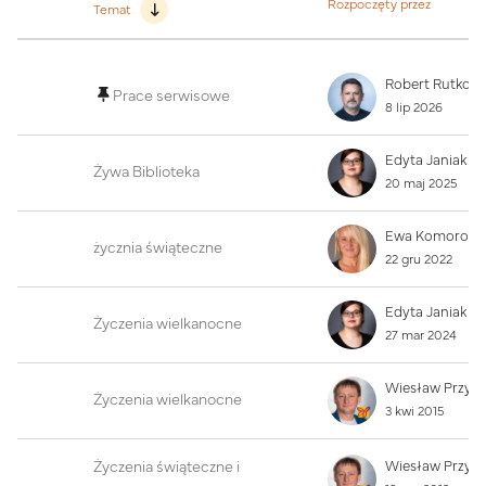
Rozpoczęty przez
Temat
Lista dyskusji. Wyświetlam {$a ->count} z 228 dysk
Prace serwisowe
8 lip 2026
Edyta Janiak
Żywa Biblioteka
20 maj 2025
życznia świąteczne
22 gru 2022
Edyta Janiak
Życzenia wielkanocne
27 mar 2024
Wiesław Przyb
Życzenia wielkanocne
3 kwi 2015
Życzenia świąteczne i
Wiesław Przyb