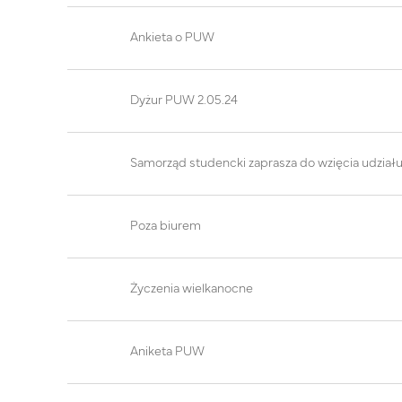
Ankieta o PUW
Dyżur PUW 2.05.24
Samorząd studencki zaprasza do wzięcia udział
Poza biurem
Życzenia wielkanocne
Aniketa PUW