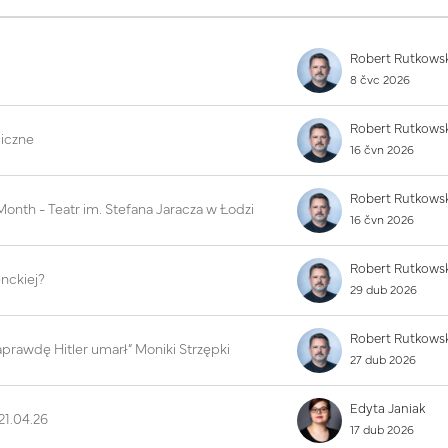
8 čvc 2026
giczne
16 čvn 2026
nth - Teatr im. Stefana Jaracza w Łodzi
16 čvn 2026
enckiej?
29 dub 2026
aprawdę Hitler umarł” Moniki Strzępki
27 dub 2026
Edyta Janiak
1.04.26
17 dub 2026