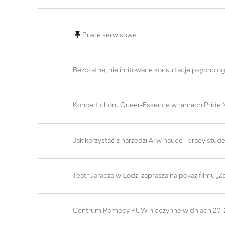
Seznam diskusí. Zobrazeno 100 diskusí z 228
Prace serwisowe
Bezpłatne, nielimitowane konsultacje psycholo
Koncert chóru Queer-Essence w ramach Pride Mo
Jak korzystać z narzędzi AI w nauce i pracy stud
Teatr Jaracza w Łodzi zaprasza na pokaz filmu „Z
Centrum Pomocy PUW nieczynne w dniach 20-2