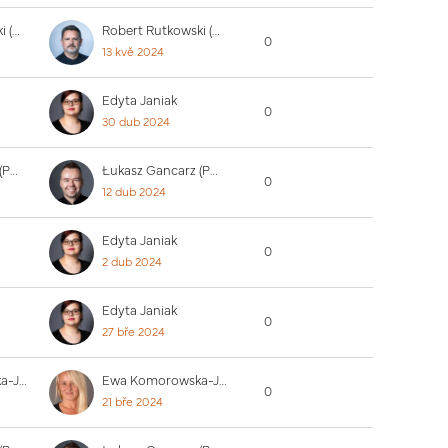
Robert Rutkowski (PUW)
Robert Rutkowski (PUW)
0
13 kvě 2024
Edyta Janiak
0
30 dub 2024
Łukasz Gancarz (PUW)
Łukasz Gancarz (PUW)
0
12 dub 2024
Edyta Janiak
0
2 dub 2024
Edyta Janiak
0
27 bře 2024
Ewa Komorowska-Jędrzejczak
Ewa Komorowska-Jędrzejczak
0
21 bře 2024