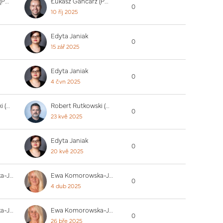
Łukasz Gancarz (PUW)
Łukasz Gancarz (PUW)
0
10 říj 2025
Edyta Janiak
0
15 zář 2025
Edyta Janiak
0
4 čvn 2025
Robert Rutkowski (PUW)
Robert Rutkowski (PUW)
0
23 kvě 2025
Edyta Janiak
0
20 kvě 2025
Ewa Komorowska-Jędrzejczak
Ewa Komorowska-Jędrzejczak
0
4 dub 2025
Ewa Komorowska-Jędrzejczak
Ewa Komorowska-Jędrzejczak
0
26 bře 2025