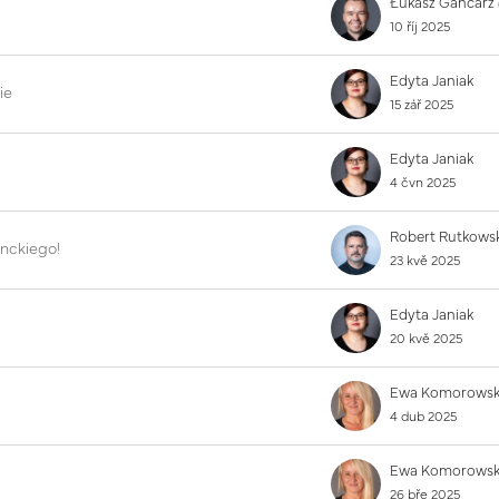
10 říj 2025
Edyta Janiak
ie
15 zář 2025
Edyta Janiak
4 čvn 2025
nckiego!
23 kvě 2025
Edyta Janiak
20 kvě 2025
4 dub 2025
26 bře 2025