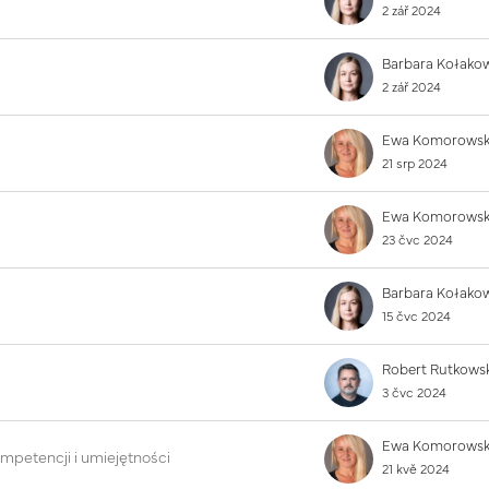
2 zář 2024
2 zář 2024
21 srp 2024
23 čvc 2024
15 čvc 2024
3 čvc 2024
mpetencji i umiejętności
21 kvě 2024